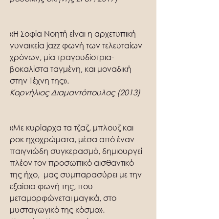
«Η Σοφία Νοητή είναι η αρχετυπική
γυναικεία jazz φωνή των τελευταίων
χρόνων, μία τραγουδίστρια-
βοκαλίστα ταγμένη, και μοναδική
στην Τέχνη της».
Κορνήλιος Διαμαντόπουλος (2013)
«Με κυρίαρχα τα τζαζ, μπλουζ και
ροκ ηχοχρώματα, μέσα από έναν
παιγνιώδη συγκερασμό, δημιουργεί
πλέον τον προσωπικό αισθαντικό
της ήχο, μας συμπαρασύρει με την
εξαίσια φωνή της, που
μεταμορφώνεται μαγικά, στο
μυσταγωγικό της κόσμο».