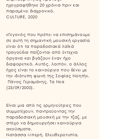
ηχογραφήθηκε 20 χρόνια πριν και
παραμένει διαχρονικό.
CULTURE, 2020
«Γεγονός που πρέπει να επισημάνουμε
σε αυτή τη σημαντική μουσική εργασία
είναι ότι τα παραδοσιακά λαϊκά
τραγούδια παίζονται από έντεχνα
όργανα και βγάζουν έναν ήχο
διαφορετικό. Αυτός, λοιπόν, ο άλλος
ήχος είναι το καινούργιο που δένει με
την ιδιότυπη φωνή της Σοφίας Νοητή».
Πάνος Γεραμάνης, Τα Νεα
(23/09/2000).
Είναι μια από τις ερμηνεύτριες που
συμμετέχουν, παντρεύοντας την
παραδοσιακή μουσική με την τζαζ, με
στόχο να δημιουργήσει καινούργια
ακούσματα.
Νατάσσα Μπερή, Ελευθεροτυπία,