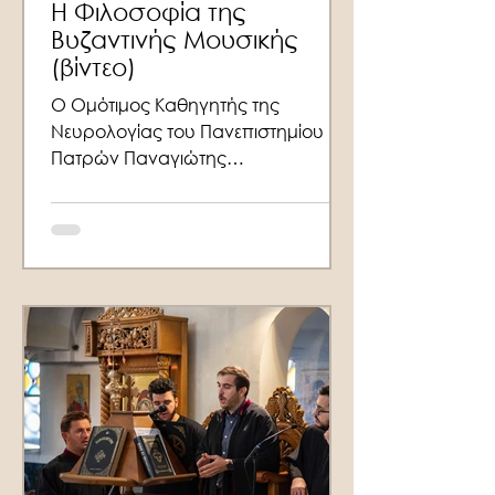
Η Φιλοσοφία της
Βυζαντινής Μουσικής
(βίντεο)
Ο Ομότιμος Καθηγητής της
Νευρολογίας του Πανεπιστημίου
Πατρών Παναγιώτης
Παπαθανασόπουλος μιλάει στις
εργασίες της Α’ Ηµερίδας της
Οµοσπονδίας Συλλόγων
Ιεροψαλτών που
πραγματοποιήθηκε το Σάββατο 6
Μαΐου 2017, στο Διορθόδοξο Κέντρο
της Εκκλησίας της Ελλάδος (Ι.Μ.
Πεντέλης) Ελλάδος με τίτλο:
«Ελληνική Μουσική Παράδοση και
21ος αιώνας». Θέμα της ομιλίας του
είναι: «Η Φιλοσοφία της Βυζαντινής
Μουσικής». Η Ημερίδα τελούσε υπό