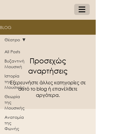
BLOG
Θέατρο
All Posts
Προσεχώς
Βυζαντινή
Μουσική
αναρτήσεις
Ιστορία
της
Εξερευνήστε άλλες κατηγορίες σε
Μουσικής
αυτό το blog ή επανέλθετε
αργότερα.
Θεωρία
της
Μουσικής
Ανατομία
της
Φωνής