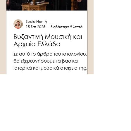
την αιγίδα της Ιεράς Συνόδου της
Εκκλησίας της Ελλάδος
Σοφία Νοητή
15 Σεπ 2025
διαβάστηκε 9 λεπτά
Βυζαντινή Μουσική και
Αρχαία Ελλάδα
Σε αυτό το άρθρο του ιστολογίου,
θα εξερευνήσουμε τα βασικά
ιστορικά και μουσικά στοιχεία της
βυζαντινής μουσικής, τις φωνητικές
τεχνικές της και τον τρόπο με τον
οποίο συνεχίζει να επηρεάζει τη
σύγχρονη μουσική. Η Σύζευξη
μουσικών παραδόσεων και το
Ψαλτήριον Η βυζαντινή μουσική
είναι μία συναρπαστική και υπέροχη
σύζευξη αρχαίων ελληνικών
στοιχείων - θεωρητική βάση