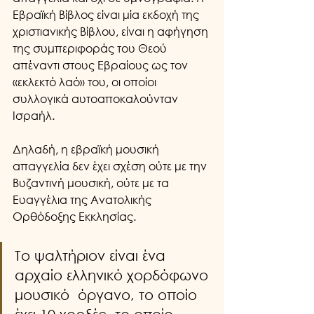
Εβραϊκή Βίβλος είναι μία εκδοχή της 
χριστιανικής Βίβλου, είναι η αφήγηση 
της συμπεριφοράς του Θεού 
απέναντι στους Εβραίους ως τον 
«εκλεκτό λαό» του, οι οποίοι 
συλλογικά αυτοαποκαλούνταν 
Ισραήλ.
Δηλαδή, η εβραϊκή μουσική 
απαγγελία δεν έχει σχέση ούτε με την 
Βυζαντινή μουσική, ούτε με τα 
Ευαγγέλια της Ανατολικής 
Ορθόδοξης Εκκλησίας. 
Το ψαλτήριον είναι ένα 
αρχαίο ελληνικό χορδόφωνο 
μουσικό  όργανο, το οποίο 