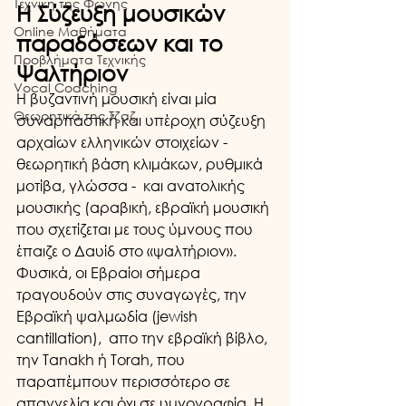
Τεχνική της Φωνής
Η Σύζευξη μουσικών 
Online Μαθήματα
παραδόσεων και το 
Προβλήματα Τεχνικής
Ψαλτήριον
Vocal Coaching
Η βυζαντινή μουσική είναι μία 
Θεωρητικά της Τζαζ
συναρπαστική και υπέροχη σύζευξη 
αρχαίων ελληνικών στοιχείων - 
θεωρητική βάση κλιμάκων, ρυθμικά 
μοτίβα, γλώσσα -  και ανατολικής 
μουσικής (αραβική, εβραϊκή μουσική 
που σχετίζεται με τους ύμνους που 
έπαιζε ο Δαυίδ στο «ψαλτήριον». 
Φυσικά, οι Εβραίοι σήμερα 
τραγουδούν στις συναγωγές, την 
Εβραϊκή ψαλμωδία (jewish 
cantillation),  απο την εβραϊκή βίβλο, 
την Tanakh ή Torah, που 
παραπέμπουν περισσότερο σε 
απαγγελία και όχι σε υμνογραφία. Η 