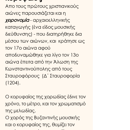
Απο τους πρώτους χριστιανικούς 
αιώνες παρουσιάζεται και η 
χειρονομία
 - αρχαιοελληνικής 
καταγωγής (ένα είδος μουσικής 
διεύθυνσης) - που διατηρήθηκε δια 
μέσου των αιώνων, και  κράτησε ως 
τον 17ο αιώνα αφού 
αποδυναμώθηκε για λίγο τον 13ο 
αιώνα έπειτα από την Άλωση της 
Κωνσταντινούπολης από τους 
Σταυροφόρους  (Δ΄ Σταυροφορία 
(1204).
Ο κορυφαίος της χορωδίας έδινε τον 
χρόνο, το μέτρο, και τον χρωματισμό 
της μελωδίας.
Ο χορός της Βυζαντινής μουσικής 
και ο κορυφαίος της, θυμίζει τον 