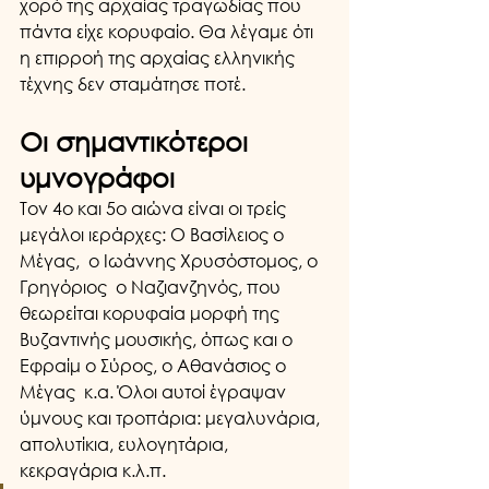
χορό της αρχαίας τραγωδίας που 
πάντα είχε κορυφαίο. Θα λέγαμε ότι 
η επιρροή της αρχαίας ελληνικής 
τέχνης δεν σταμάτησε ποτέ. 
Οι σημαντικότεροι 
υμνογράφοι
Τον 4ο και 5ο αιώνα είναι οι τρείς 
μεγάλοι ιεράρχες: Ο Βασίλειος ο 
Μέγας,  ο Ιωάννης Χρυσόστομος, ο 
Γρηγόριος  ο Ναζιανζηνός, που 
θεωρείται κορυφαία μορφή της 
Βυζαντινής μουσικής, όπως και ο 
Εφραίμ ο Σύρος, ο Αθανάσιος ο 
Μέγας  κ.α. Όλοι αυτοί έγραψαν 
ύμνους και τροπάρια: μεγαλυνάρια, 
απολυτίκια, ευλογητάρια, 
κεκραγάρια κ.λ.π.