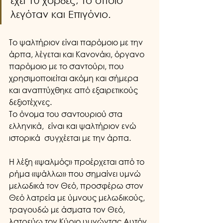
έχει 10 χορδές, το οποίο 
λεγόταν και Επιγόνιο.  
Το ψαλτήριον είναι παρόμοιο με την 
άρπα, λέγεται και Κανονάκι, όργανο 
παρόμοιο με το σαντούρι, που 
χρησιμοποιείται ακόμη και σήμερα 
και αναπτύχθηκε από εξαιρετικούς 
δεξιοτέχνες. 
Το όνομα του σαντουριού στα 
ελληνικά,  είναι και ψαλτήριον ενώ 
ιστορικά  συγχέεται με την άρπα. 
Η λέξη «ψαλμός» προέρχεται από το 
ρήμα «ψάλλω» που σημαίνει υμνώ 
μελωδικά τον Θεό, προσφέρω στον 
Θεό λατρεία με ύμνους μελωδικούς, 
τραγουδώ με άσματα τον Θεό, 
λατρεύω τον Κύριο υμνώντας Αυτόν 