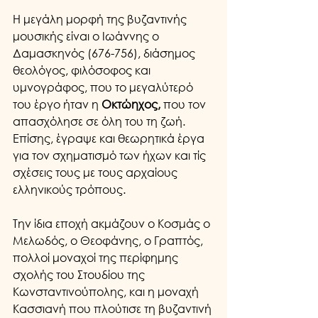
Η μεγάλη μορφή της βυζαντινής 
μουσικής είναι ο Ιωάννης ο 
Δαμασκηνός (676-756), διάσημος 
θεολόγος, φιλόσοφος και 
υμνογράφος, που το μεγαλύτερό 
του έργο ήταν η 
Οκτώηχος,
 που τον 
απασχόλησε σε όλη του τη ζωή. 
Επίσης, έγραψε και θεωρητικά έργα 
για τον σχηματισμό των ήχων και τίς 
σχέσεις τους με τους αρχαίους 
ελληνικούς τρόπους.
Την ίδια εποχή ακμάζουν ο Κοσμάς ο 
Μελωδός, ο Θεοφάνης, ο Γραπτός, 
πολλοί μοναχοί της περίφημης 
σχολής του Στουδίου της 
Κωνσταντινούπολης, και η μοναχή 
Κασσιανή που πλούτισε τη βυζαντινή 