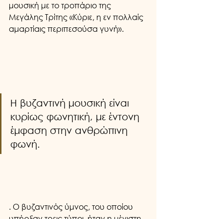
μουσική με το τροπάριο της 
Μεγάλης Τρίτης «Κύριε, η εν πολλαίς 
αμαρτίαις περιπεσούσα γυνή».
Η βυζαντινή μουσική είναι 
κυρίως φωνητική, με έντονη 
έμφαση στην ανθρώπινη 
φωνή. 
. Ο βυζαντινός ύμνος, του οποίου 
υπήρξαν τρεις τύποι, ήταν η μέγιστη 