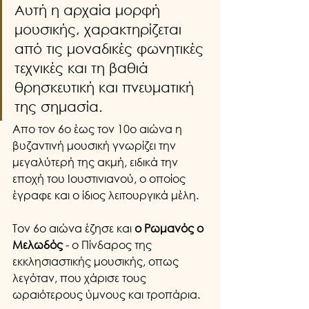
Αυτή η αρχαία μορφή 
μουσικής, χαρακτηρίζεται 
από τις μοναδικές φωνητικές 
τεχνικές και τη βαθιά 
θρησκευτική και πνευματική 
της σημασία. 
Απο τον 6ο έως τον 10ο αιώνα η 
βυζαντινή μουσική γνωρίζει την 
μεγαλύτερή της ακμή, ειδικά την 
εποχή του Ιουστινιανού, ο οποίος 
έγραφε και ο ίδιος λειτουργικά μέλη. 
Τον 6ο αιώνα έζησε και
 ο Ρωμανός ο 
Μελωδός
 - ο Πίνδαρος της 
εκκλησιαστικής μουσικής, οπως 
λεγόταν, που χάρισε τους 
ωραιότερους ύμνους και τροπάρια.