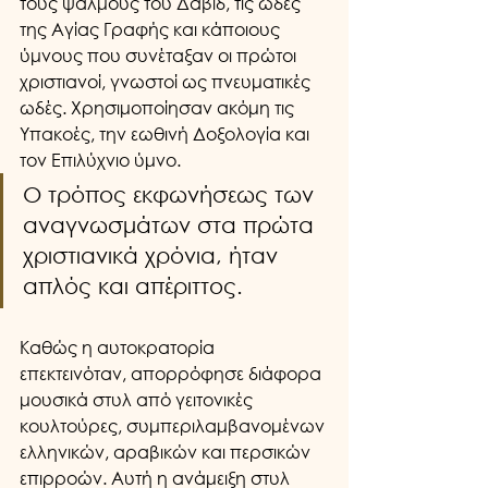
τους ψαλμούς του Δαβίδ, τις ωδές 
της Αγίας Γραφής και κάποιους 
ύμνους που συνέταξαν οι πρώτοι 
χριστιανοί, γνωστοί ως πνευματικές 
ωδές. Χρησιμοποίησαν ακόμη τις 
Υπακοές, την εωθινή Δοξολογία και 
τον Επιλύχνιο ύμνο. 
Ο τρόπος εκφωνήσεως των 
αναγνωσμάτων στα πρώτα 
χριστιανικά χρόνια, ήταν 
απλός και απέριττος.
Καθώς η αυτοκρατορία 
επεκτεινόταν, απορρόφησε διάφορα 
μουσικά στυλ από γειτονικές 
κουλτούρες, συμπεριλαμβανομένων 
ελληνικών, αραβικών και περσικών 
επιρροών. Αυτή η ανάμειξη στυλ 